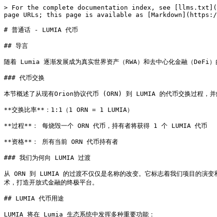
> For the complete documentation index, see [llms.txt](https://docs.lumia.org/llms.txt). Markdown versions of documentation pages are available by appending `.md` to page URLs; this page is available as [Markdown](https://docs.lumia.org/lumia/pu-tong-hua-lumia-dai-bi.md).

# 普通话 - LUMIA 代币

## 导言

随着 Lumia 逐渐发展成为真实世界资产（RWA）和去中心化金融（DeFi）的领先链，我们将推出一种新的原生代币： LUMIA。

### 代币交换

本节概述了从现有Orion协议代币 (ORN) 到 LUMIA 的代币交换过程，并解释了 LUMIA 将在 Lumia L2 生态系统中发挥的关键作用。

**交换比率**：1:1（1 ORN = 1 LUMIA）

**过程**： 每烧毁一个 ORN 代币，持有者将获得 1 个 LUMIA 代币

**资格**： 所有当前 ORN 代币持有者

### 我们为何向 LUMIA 过渡

从 ORN 到 LUMIA 的过渡不仅仅是名称的改变。它标志着我们项目的演变和生态系统的扩展。LUMIA 旨在成为 Lumia 网络的基石，提供更强的实用性，并符合我们对融合RWA 和 DeFi 平台的愿景，该平台将利用其独特的技术，打造开放式金融的终极平台。

## LUMIA 代币用途

LUMIA 将在 Lumia 生态系统中发挥多种重要功能：

**原生gas代币：** LUMIA 将用于支付 Lumia L2 网络上的交易费用，确保高效、具有成本效益的运营。该链本身继承了 EIP。

**治理：** LUMIA 代币持有者将有权参与 Lumia 平台的决策过程，对关键协议升级和参数更改进行投票。通过质押 LUMIA 代币，用户可以获得 veLUMIA（投票退出的 LUMIA），从而获得更强的治理权和潜在的奖励提升。

**节点质押：** LUMIA 将用于在网络节点中进行质押，允许代币持有者为网络安全做出贡献并获得奖励。

**提供流动性：** LUMIA 代币可用于整个 Lumia 生态系统的流动性池，使持有者能够赚取费用并参与网络的流动性提供机制等。

**获取高级功能：** 持有LUMIA可在Lumia网络上访问高级功能或享受手续费折扣，以及获得未来合作伙伴和生态系统的空投。

## LUMIA 在 Lumia 生态系统中的重要性

**激励对齐：** LUMIA 既是gas代币，也是治理代币，它将用户、开发者和网络参与者的利益结合在一起。

**经济安全：** LUMIA 在节点质押方面的作用增强了 Lumia 网络的经济安全性。

**生态系统增长：** LUMIA 的多方面功能鼓励用户长期持有并积极参与生态系统。

**RWA 集成：** LUMIA 将在促进平台上代币化真实世界资产的整合与交易方面发挥重要作用。

**可操作性：** 作为 Lumia 的原生代币，LUMIA 将成为跨链操作和流动性供给的中心。

## 代币经济学

**当前 ORN 代币供应量：** 92,631,255

**新的 LUMIA 代币供应量：** 238,888,888

**代币供应增加：** 146,257,633

### 供应增加的解释

最初的ORN代币经济学是在 2018 年根据Orion最初范围的需求而设计的，Orion是第一个也是唯一一个以去中心化方式聚合中心化和去中心化流动性的交易平台。2020年主网推出的Orion终端成功实现了这一目标。自那时起，代币分配方式以及维持健康代币经济所需的必要举措都发生了重大变化。

随着我们的项目重心转向现在的Lumia——这是首个专为真实世界资产（RWAs）提供深度流动性而设计的超高流动性二层扩容解决方案，我们需要制定完善的代币经济模型，以确保我们愿景的长期可持续性和稳定性。代币经济模型的变更对Lumia生态系统的短期和长期发展至关重要，原因有以下几点。

首先，对Lumia二层网络去中心化起关键作用的节点运营商，同时也增强了Lumia Stream的流动性网络。为激励他们的贡献，我们设立了每日代币奖励机制。这些奖励所需的代币数量已纳入可分配的新增代币供应中。

其次，我们将开展一些社区活动，如空投、赠款和其他 L2 常用的吸引和获取建设者/用户的方法。如果不采取这些措施，与业内其他成功的 L2 相比，我们就会处于非常不利的地位，因为其中许多 L2 都拥有全新的代币供应，这使得 Lumia 无法长期竞争和发展。

由于我们将社区和代币持有者放在首位，因此必须透明、负责任地分配新增供应量--因此，我们以确保 100% 的新增供应量分配给节点奖励、社区奖励、空投和其他社区建设奖励为荣。0% 分配给团队。新供应的代币归属期长达 20 年。

### 代币经济变革的根本必要性

1. **建立生态系统：**

随着 Lumia 从一个交易终端发展成为具有流动性协议的全面二层解决方案，增加代币供应是启动我们生态系统的关键。二层网络需要强大的激励机制来吸引用户、开发者和流动性提供商。更多代币将有助于：

* 向早期用户和集成链上的用户提供空投
* 为 Lumia L2 的开发人员提供基金资助
* 制定流动性挖矿计划，提高 DeFi 协议的流动性
* 奖励节点运营商、验证者和排序者，以实现我们二层的去中心化&#x20;

这些步骤对创建繁荣的L2生态系统至关重要，这也是我们长期成功和广泛采用的关键。

2. **流动性节点运营：**

Lumia Stream 功能整合了 CEX 和 DEX 来源的流动性，需要更多代币才能进行：

* 奖励流动性节点运营商
* 为委托给这些节点的 LUMIA 持有者提供激励措施
* 在 Lumia L2 内建立深度流动性池，提高资本效率

增加的供应量将奖励那些帮助Lumia在各个链和交易对中实现深度流动性的参与者。

3. **可持续的gas费：**

LUMIA 代币将用于支付 L2 上的交易费用和gas成本。供应量的增加将

* 允许更灵活的收费结构，包括小额交易
* 支持可持续的收费模式，既能应对网络使用量的增加，且不会导致成本过快上升
* 实施代币燃烧机制，随着 L2 上活动的增加和手续费的累积，逐步减少总供应量

4. **治理和质押：**

升级后的代币经济学将通过以下方式加强我们的治理模式：

* 为治理创建更大的质押池
* 奖励活跃投票者以保持社区参与度
* 更广泛地分配代币以实现更去中心化的决策

5. **跨链互操作性：**

Lumia L2 致力于与合作伙伴 Polygon AggLayer、Hyperlane 和 Connext 进行跨链整合，因此需要额外的代币：

* 为跨链桥梁提供流动性
* 激励中继器和桥接运营商

6. **长期可持续性：**

新代币的发行期将长达 20 年之久，以确保：

* 逐步引入，避免市场泛滥，确保代币持有者和社区有一个健康的环境
* 调整对长期参与者的激励措施，以适当扩大 L2 的规模，使其在未来数十年内继续开展业务
* 灵活适应市场变化和技术进步

7. **DAC 节点操作和代表：**

数据可用性委员会（DAC）对 Lumia L2 至关重要，尤其是对其 Validium 设置而言。增加代币供应有助于实现这一目标：

为确保数据可用性和网络安全的DAC节点运营商提供可观的奖励

实现强大的委托系统，LUMIA持有者可以将代币委托给DAC节点并获得奖励。这创建了一个两层模型：

* 管理基础设施的节点运营商
* 通过委托支持节点的代币持有者

总之，将代币供应量增加到238,